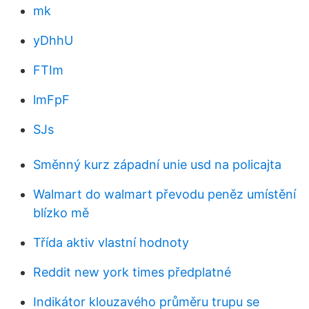
mk
yDhhU
FTIm
lmFpF
SJs
Směnný kurz západní unie usd na policajta
Walmart do walmart převodu peněz umístění
blízko mě
Třída aktiv vlastní hodnoty
Reddit new york times předplatné
Indikátor klouzavého průměru trupu se