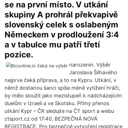
se na první místo. V utkání
skupiny A prohrál překvapivě
slovenský celek s oslabeným
Německem v prodloužení 3:4
a v tabulce mu patří třetí
pozice.
narozenin. Výběr
Jaroslava Šilhavého
nejprve čeká příprava, a to na Kypru. Utkání, v
němž dostanou šanci spíše méně vytížení hráči,
by mělo sloužit jako mezistupeň k nádcházejícím
duelům v Izraeli a ve Skotsku. Přímý přenos
utkání Kypr – ČR sledujte na ČT sport a webu
ctsport.cz od 17:40. BEZPEČNÁ NOVÁ
REGISTRACE. Pro bezpečné vytvoření registrace