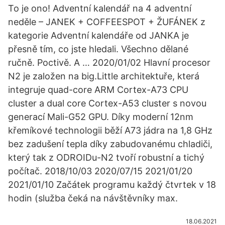
To je ono! Adventní kalendář na 4 adventní
neděle – JANEK + COFFEESPOT + ŽUFÁNEK z
kategorie Adventní kalendáře od JANKA je
přesně tím, co jste hledali. Všechno dělané
ručně. Poctivě. A … 2020/01/02 Hlavní procesor
N2 je založen na big.Little architektuře, která
integruje quad-core ARM Cortex-A73 CPU
cluster a dual core Cortex-A53 cluster s novou
generací Mali-G52 GPU. Díky moderní 12nm
křemíkové technologii běží A73 jádra na 1,8 GHz
bez zadušení tepla díky zabudovanému chladiči,
který tak z ODROIDu-N2 tvoří robustní a tichý
počítač. 2018/10/03 2020/07/15 2021/01/20
2021/01/10 Začátek programu každý čtvrtek v 18
hodin (služba čeká na návštěvníky max.
18.06.2021