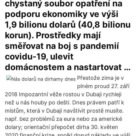
chystaný soubor opatření na
podporu ekonomiky ve výši
1,9 bilionu dolarů (40,8 bilionu
korun). Prostředky mají
směřovat na boj s pandemií
covidu-19, ulevit
domácnostem a nastartovat …
Přestože zima je v
plném proud 27. září
2018 Impozantní věže rostou v Dubaji rychleji
než u nás houby po dešti. Dnes právem patří k
místům, která v Dubaji navštívit prostě musíte.
např. bez problémů za eura nebo za americké
dolary; orientační přepočet dirha 30. květen
2020 finanční krize, spolkl dosud náklady ve výši