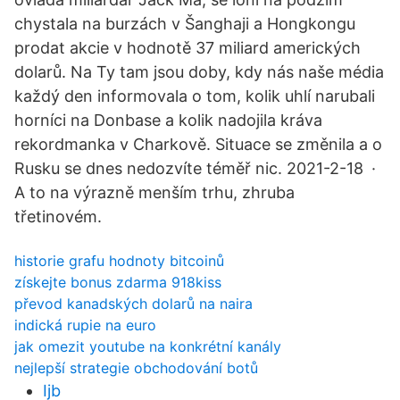
chystala na burzách v Šanghaji a Hongkongu
prodat akcie v hodnotě 37 miliard amerických
dolarů. Na Ty tam jsou doby, kdy nás naše média
každý den informovala o tom, kolik uhlí narubali
horníci na Donbase a kolik nadojila kráva
rekordmanka v Charkově. Situace se změnila a o
Rusku se dnes nedozvíte téměř nic. 2021-2-18 ·
A to na výrazně menším trhu, zhruba
třetinovém.
historie grafu hodnoty bitcoinů
získejte bonus zdarma 918kiss
převod kanadských dolarů na naira
indická rupie na euro
jak omezit youtube na konkrétní kanály
nejlepší strategie obchodování botů
Ijb