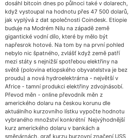
dosáhl bitcoin dnes po půlnoci také v dolarech,
když vystoupal na hodnotu přes 47 500 dolarů,
jak vyplývá z dat společnosti Coindesk. Etiopie
buduje na Modrém Nilu na západě země
gigantické vodní dílo, které by mělo být
napřesrok hotové. Na tom by na první pohled
nebylo nic špatného, zvlášť když země patří
mezi státy s nejnižší spotřebou elektřiny na
světě (polovina etiopského obyvatelstva je bez
proudu) a nová hydroelektrárna - největší v
Africe - tamní produkci elektřiny zdvojnásobí.
Převod měn - online převodník měn z
amerického dolaru na českou korunu dle
aktuálního kurzovního lístku vypočte hodnotu
vybraného množství konkrétní Nejvýhodnější
kurz amerického dolaru v bankách a
směnárnách, graf kurzu burzovní značení USS