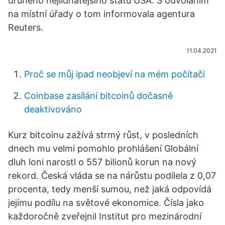
druhého nejlidnatějšího státu USA. S odvoláním
na místní úřady o tom informovala agentura
Reuters.
11.04.2021
Proč se můj ipad neobjeví na mém počítači
Coinbase zasílání bitcoinů dočasně
deaktivováno
Kurz bitcoinu zažívá strmý růst, v posledních
dnech mu velmi pomohlo prohlášení Globální
dluh loni narostl o 557 bilionů korun na nový
rekord. Česká vláda se na nárůstu podílela z 0,07
procenta, tedy menší sumou, než jaká odpovídá
jejímu podílu na světové ekonomice. Čísla jako
každoročně zveřejnil Institut pro mezinárodní