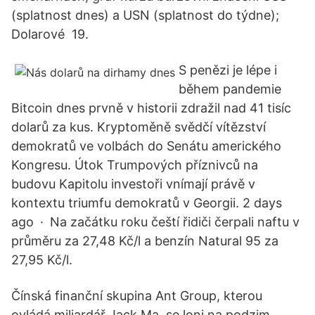
(splatnost dnes) a USN (splatnost do týdne);
Dolarové 19.
S penězi je lépe i
během pandemie
Bitcoin dnes prvně v historii zdražil nad 41 tisíc
dolarů za kus. Kryptoměně svědčí vítězství
demokratů ve volbách do Senátu amerického
Kongresu. Útok Trumpových příznivců na
budovu Kapitolu investoři vnímají právě v
kontextu triumfu demokratů v Georgii. 2 days
ago · Na začátku roku čeští řidiči čerpali naftu v
průměru za 27,48 Kč/l a benzín Natural 95 za
27,95 Kč/l.
Čínská finanční skupina Ant Group, kterou
ovládá mi­liardář Jack Ma, se loni na podzim