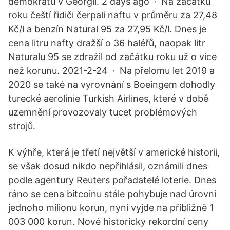
demokratů v Georgii. 2 days ago · Na začátku
roku čeští řidiči čerpali naftu v průměru za 27,48
Kč/l a benzín Natural 95 za 27,95 Kč/l. Dnes je
cena litru nafty dražší o 36 haléřů, naopak litr
Naturalu 95 se zdražil od začátku roku už o více
než korunu. 2021-2-24 · Na přelomu let 2019 a
2020 se také na vyrovnání s Boeingem dohodly
turecké aerolinie Turkish Airlines, které v době
uzemnění provozovaly tucet problémových
strojů.
K výhře, která je třetí největší v americké historii,
se však dosud nikdo nepřihlásil, oznámili dnes
podle agentury Reuters pořadatelé loterie. Dnes
ráno se cena bitcoinu stále pohybuje nad úrovní
jednoho milionu korun, nyní vyjde na přibližně 1
003 000 korun. Nové historicky rekordní ceny