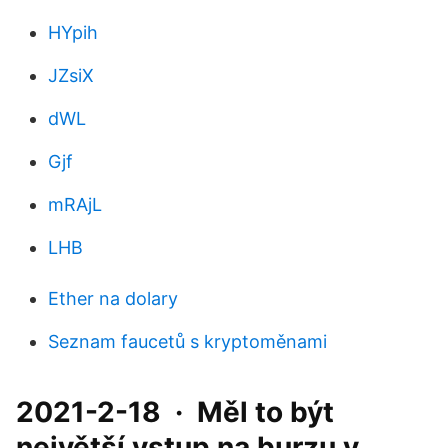
HYpih
JZsiX
dWL
Gjf
mRAjL
LHB
Ether na dolary
Seznam faucetů s kryptoměnami
2021-2-18 · Měl to být
největší vstup na burzu v