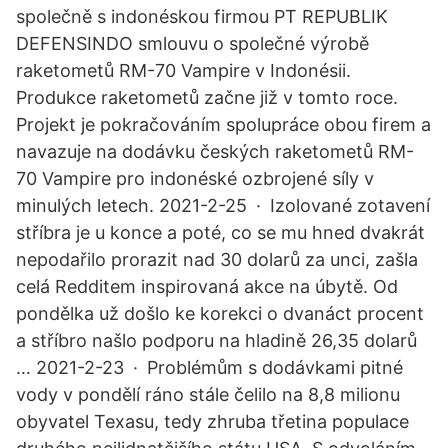
společně s indonéskou firmou PT REPUBLIK
DEFENSINDO smlouvu o společné výrobě
raketometů RM-70 Vampire v Indonésii.
Produkce raketometů začne již v tomto roce.
Projekt je pokračováním spolupráce obou firem a
navazuje na dodávku českých raketometů RM-
70 Vampire pro indonéské ozbrojené síly v
minulých letech. 2021-2-25 · Izolované zotavení
stříbra je u konce a poté, co se mu hned dvakrát
nepodařilo prorazit nad 30 dolarů za unci, zašla
celá Redditem inspirovaná akce na úbytě. Od
pondělka už došlo ke korekci o dvanáct procent
a stříbro našlo podporu na hladině 26,35 dolarů
… 2021-2-23 · Problémům s dodávkami pitné
vody v pondělí ráno stále čelilo na 8,8 milionu
obyvatel Texasu, tedy zhruba třetina populace