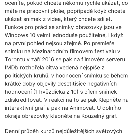
oceníte, pokud chcete někomu rychle ukázat, co
máte na pracovní ploše, popřípadě když chcete
ukázat snímek z videa, který chcete sdílet.
Funkce pro práci se snímky obrazovky jsou ve
Windows 10 velmi jednoduše použitelné, i když
na první pohled nejsou zřejmé. Po premiéře
snímku na Mezinárodním filmovém festivalu v
Torontu v září 2016 se pak na filmovém serveru
IMDb rozhořela bitva vedená nejspíše z
politických kruhů: v hodnocení snímku se během
krátké doby objevily desetitisíce negativních
hodnocení (1 hvězdička z 10) s cílem snímek
zdiskreditovat. V reakci na to se pak Klepněte na
interaktivní graf a pak na Animovat. U dolního
okraje obrazovky klepněte na Kouzelný graf.
Denní průběh kurzů nejdůležitějších světových