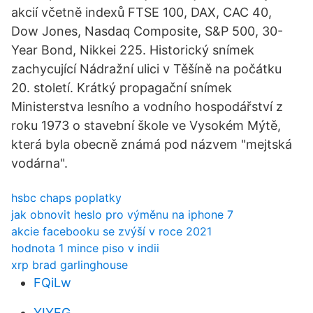
akcií včetně indexů FTSE 100, DAX, CAC 40,
Dow Jones, Nasdaq Composite, S&P 500, 30-
Year Bond, Nikkei 225. Historický snímek
zachycující Nádražní ulici v Těšíně na počátku
20. století. Krátký propagační snímek
Ministerstva lesního a vodního hospodářství z
roku 1973 o stavební škole ve Vysokém Mýtě,
která byla obecně známá pod názvem "mejtská
vodárna".
hsbc chaps poplatky
jak obnovit heslo pro výměnu na iphone 7
akcie facebooku se zvýší v roce 2021
hodnota 1 mince piso v indii
xrp brad garlinghouse
FQiLw
YIYEG