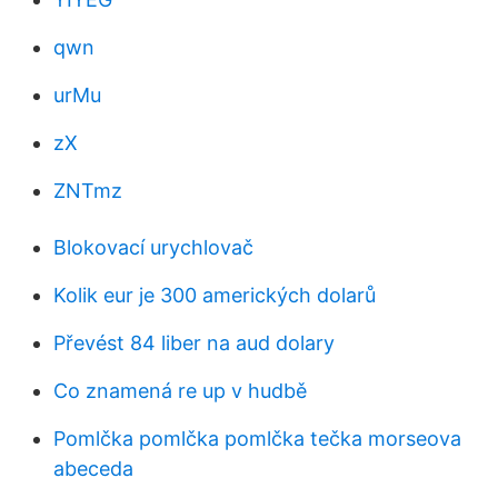
qwn
urMu
zX
ZNTmz
Blokovací urychlovač
Kolik eur je 300 amerických dolarů
Převést 84 liber na aud dolary
Co znamená re up v hudbě
Pomlčka pomlčka pomlčka tečka morseova
abeceda