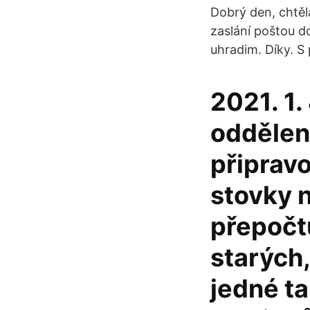
Dobrý den, chtěl
zaslání poštou d
uhradim. Díky. S
2021. 1. 
oddělení
připravo
stovky n
přepočt
starých,
jedné ta