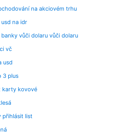
bchodování na akciovém trhu
usd na idr
banky vůči dolaru vůči dolaru
ci vč
a usd
 3 plus
 karty kovové
klesá
přihlásit list
ená