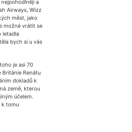
 nejpohodlněji a
ish Airways, Wizz
ckých měst, jako
e možné vrátit se
 letadla
ěla bych si u vás
toho je asi 70
é Británie Renátu
váním dokladů k
ebná země, kterou
 jiným účelem.
e k tomu