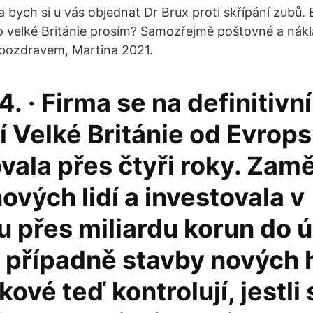
a bych si u vás objednat Dr Brux proti skřípání zubů.
o velké Británie prosím? Samozřejmě poštovné a nákl
 pozdravem, Martina 2021.
4. · Firma se na definitivní
 Velké Británie od Evrops
vala přes čtyři roky. Zam
ových lidí a investovala v
u přes miliardu korun do 
 případně stavby nových h
kové teď kontrolují, jestli