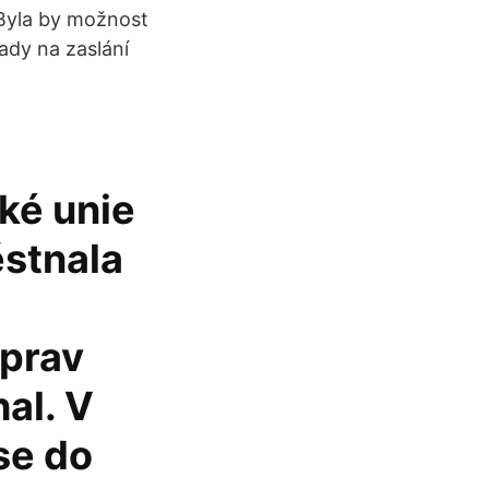
 Byla by možnost
ady na zaslání
ké unie
ěstnala
úprav
al. V
 se do