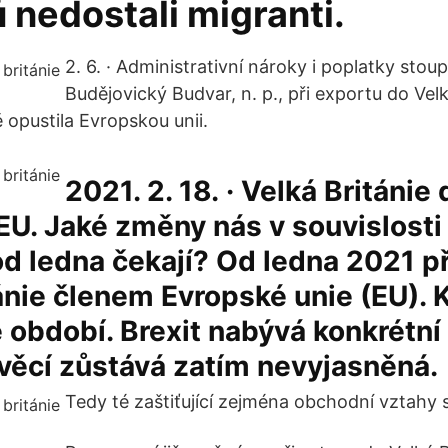
 nedostali migranti.
2. 6. · Administrativní nároky i poplatky stou
Budějovický Budvar, n. p., při exportu do Velk
 opustila Evropskou unii.
2021. 2. 18. · Velká Británie 
EU. Jaké změny nás v souvislosti
d ledna čekají? Od ledna 2021 p
ánie členem Evropské unie (EU). 
období. Brexit nabývá konkrétní 
věcí zůstává zatím nevyjasněná.
Tedy té zaštiťující zejména obchodní vztahy 