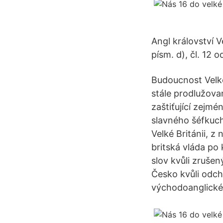
Angl království V
písm. d), čl. 12 o
Budoucnost Velké 
stále prodlužova
zaštiťující zejm
slavného šéfkuch
Velké Británii, 
britská vláda po
slov kvůli zrušen
Česko kvůli odch
východoanglické