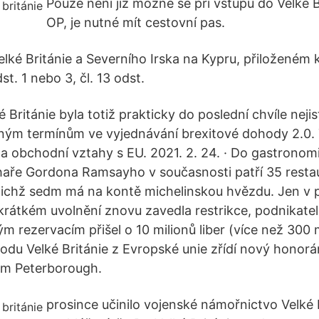
Pouze není již možné se při vstupu do Velké 
OP, je nutné mít cestovní pas.
elké Británie a Severního Irska na Kypru, přiloženém k
dst. 1 nebo 3, čl. 13 odst.
Británie byla totiž prakticky do poslední chvíle nejist
ným termínům ve vyjednávání brexitové dohody 2.0.
éna obchodní vztahy s EU. 2021. 2. 24. · Do gastrono
aře Gordona Ramsayho v současnosti patří 35 restau
z nichž sedm má na kontě michelinskou hvězdu. Jen v p
 krátkém uvolnění znovu zavedla restrikce, podnikate
ým rezervacím přišel o 10 milionů liber (více než 300 
odu Velké Británie z Evropské unie zřídí nový honorá
m Peterborough.
prosince učinilo vojenské námořnictvo Velké 