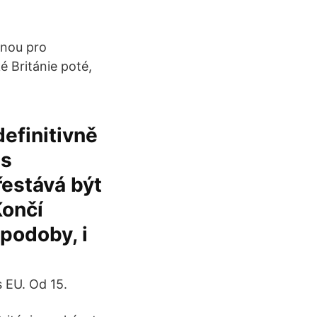
pnou pro
é Británie poté,
definitivně
 s
řestává být
Končí
podoby, i
s EU. Od 15.