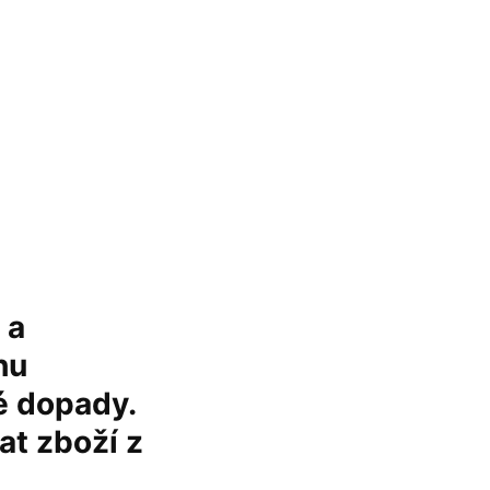
 a
hu
é dopady.
at zboží z