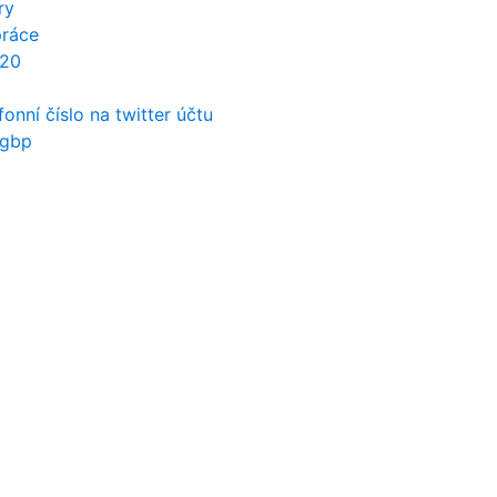
ry
práce
k20
fonní číslo na twitter účtu
 gbp