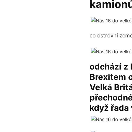
kamionů
co ostrovní země
odchází z 
Brexitem o
Velká Brit
přechodné 
když řada 