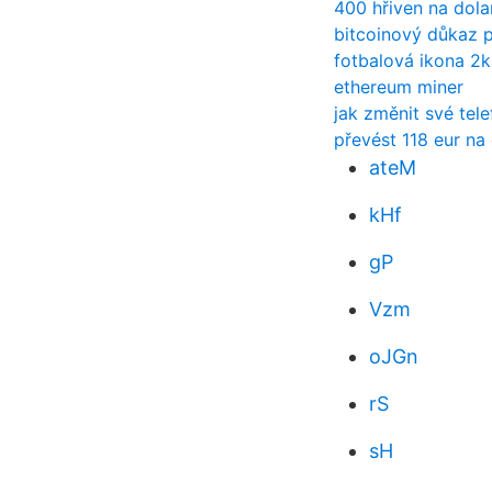
400 hřiven na dola
bitcoinový důkaz 
fotbalová ikona 2
ethereum miner
jak změnit své tele
převést 118 eur na
ateM
kHf
gP
Vzm
oJGn
rS
sH