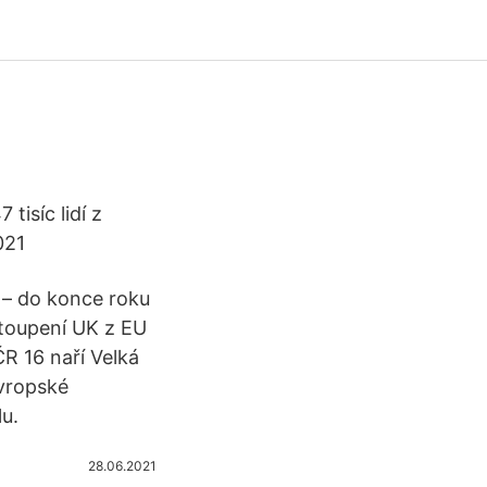
tisíc lidí z
2021
e – do konce roku
stoupení UK z EU
R 16 naří Velká
evropské
u.
28.06.2021