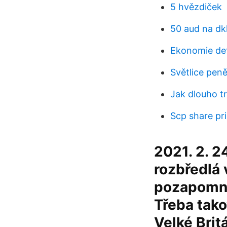
5 hvězdiček
50 aud na dk
Ekonomie def
Světlice pen
Jak dlouho t
Scp share pr
2021. 2. 24
rozbředlá 
pozapomněl
Třeba tako
Velké Britá