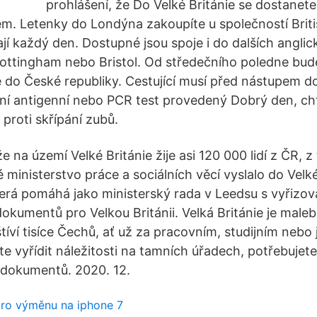
prohlášení, že Do Velké Británie se dostanete
dlem. Letenky do Londýna zakoupíte u společností Brit
tají každý den. Dostupné jsou spoje i do dalších angli
ottingham nebo Bristol. Od středečního poledne bud
e do České republiky. Cestující musí před nástupem do
vní antigenní nebo PCR test provedený Dobrý den, cht
proti skřípání zubů.
e na území Velké Británie žije asi 120 000 lidí z ČR, z 
ministerstvo práce a sociálních věcí vyslalo do Velk
erá pomáhá jako ministerský rada v Leedsu s vyřizo
dokumentů pro Velkou Británii. Velká Británie je mal
íví tisíce Čechů, ať už za pracovním, studijním nebo
e vyřídit náležitosti na tamních úřadech, potřebujet
h dokumentů. 2020. 12.
pro výměnu na iphone 7