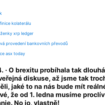
k
inice kolaterálu
ěženky xrp ledger
rvá provedení bankovních převodů
ice asx today
. · O brexitu probíhala tak dlouhá
veřejná diskuse, až jsme tak troc
i, jaké to na nás bude mít reáln
vé, že od 1. ledna musíme proclív
nie. No jo, vlastně!