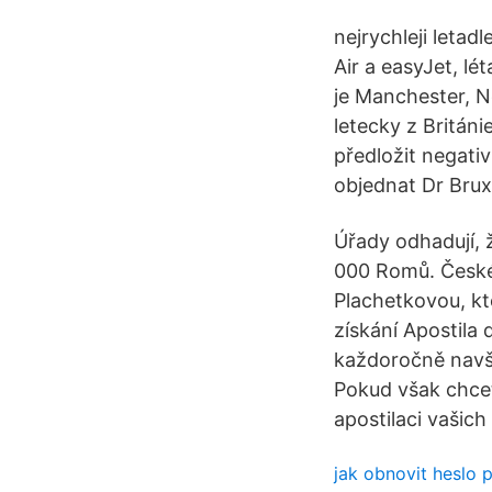
nejrychleji leta
Air a easyJet, lé
je Manchester, N
letecky z Británi
předložit negati
objednat Dr Brux 
Úřady odhadují, ž
000 Romů. České 
Plachetkovou, kt
získání Apostila 
každoročně navšt
Pokud však chcet
apostilaci vašic
jak obnovit heslo 