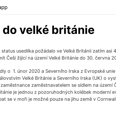
.app
 do velké británie
status usedlíka požádalo ve Velké Británii zatím asi 47 
t Češi žijící na území Velké Británie do 30. června 
idly o 1. únor 2020 a Severního Irska z Evropské uni
álovstvím Velké Británie a Severního Irska (UK) o vy
 zaměstnance zaměstnavatelem se sídlem na území Č
Británie je jednou z pozoruhodných kolébek moderní 
pat se v moři je možné pouze na jihu země v Cornwall