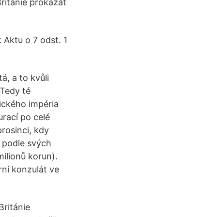
Británie prokázat
 Aktu o 7 odst. 1
á, a to kvůli
 Tedy té
mického impéria
rací po celé
rosinci, kdy
l podle svých
milionů korun).
rní konzulát ve
Británie