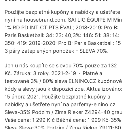
Použijte bezplatné kupóny a nabídky a ušetřete
nyní na housebrand.com. SAI LIG ÉQUIPE M Min
1% RD PD INT CT PTS ÉVAL; 2018-2019: Pro B:
Paris Basketball: 34: 23: 40,3%: 146: 51: 38: 14:
350: 419: 2019-2020: Pro B: Paris Basketball: 15
3 páry zateplených ponožek - SLEVA 70%.
Jen u nás koupíte se slevou 70% pouze za 132
Kč. Záruka: 3 roky. 2021-2-19 · Platné a
testované 3% / 80% sleva ELNINO.CZ kupónové
kódy a slevy jsou k dispozici zde. Aktualizováno:
15 února 2021. Použijte bezplatné kupóny a
nabídky a ušetřete nyní na parfemy-elnino.cz.
Sleva-35% Podzim / Zima Rieker Z4294-40 grau
Vaše cena: 1 299 K č Běžná cena: 1 999 Kč-35%
Sleva Sleva-30% Podzim / Zima Rieker Z9111-80