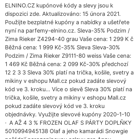
ELNINO.CZ kupónové kódy a slevy jsou k
dispozici zde. Aktualizováno: 15 února 2021.
Použijte bezplatné kupóny a nabídky a ušetřete
nyní na parfemy-elnino.cz. Sleva-35% Podzim /
Zima Rieker Z4294-40 grau Vaše cena: 1 299 K č
Běžná cena: 1 999 Kč-35% Sleva Sleva-30%
Podzim / Zima Rieker Z9111-80 weiss Vaše cena:
1 469 Kč Běžná cena: 2 099 Kč-30% předchozí
12 2 3 3 Sleva 30% platí na trička, košile, svetry a
mikiny v eshopu Mall.cz pokud zadáte slevový
kód ve 3. kroku… Více o slevě Sleva 30% platí na
trička, košile, svetry a mikiny v eshopu Mall.cz
pokud zadáte slevový kód ve 3. kroku
objednávky. Využijte slevové kupóny 2020-1-10
· A AŽ 4 3 % FROZEN OLAF S PÁRTY DOPLŇKY
5010994945138 Olaf a jeho kamarádi Snowgie