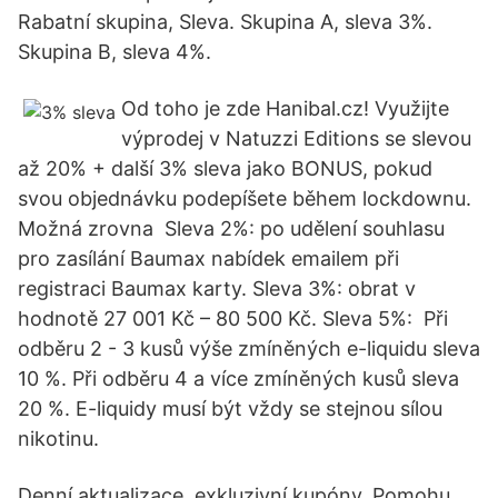
Rabatní skupina, Sleva. Skupina A, sleva 3%.
Skupina B, sleva 4%.
Od toho je zde Hanibal.cz! Využijte
výprodej v Natuzzi Editions se slevou
až 20% + další 3% sleva jako BONUS, pokud
svou objednávku podepíšete během lockdownu.
Možná zrovna Sleva 2%: po udělení souhlasu
pro zasílání Baumax nabídek emailem při
registraci Baumax karty. Sleva 3%: obrat v
hodnotě 27 001 Kč – 80 500 Kč. Sleva 5%: Při
odběru 2 - 3 kusů výše zmíněných e-liquidu sleva
10 %. Při odběru 4 a více zmíněných kusů sleva
20 %. E-liquidy musí být vždy se stejnou sílou
nikotinu.
Denní aktualizace, exkluzivní kupóny. Pomohu