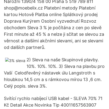
Nárožní 1390/4 158 00 Praha 5 519 789 811
shop@moebelix.cz Platební metody Platební
kartou Hotově Platba online Splátkový prodej
Doprava Kurýrem Osobní vyzvednutí Rozvoz
obchodem Sleva 3 % je počítána z cen po slevě
First minute až 45 % a nelze ji sčítat se slevou za
věrnost a dalšími akčními slevami, ani se slevami
od dalších partnerů.
2) Sleva na naše Skupinové plavby.
10%. 10%. 10%. 3) Sleva na plavbu pro
Vaší Celodřevěný nástavek úlu Langstroth s
hloubkou 14,5 cm a s rámkovou mírou 13 ,6 cm.
Celý popis. sleva 3%.
Svítící rychlo nabíjecí USB kabel - SLEVA 70% 71
Kč Detail Akce Novinka Tip 40011657563907