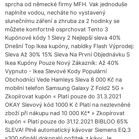
sprcha od německé firmy MFH. Vak jednoduše
naplníte vodou, necháte ho vystavený
slunečnímu záření a zhruba za 2 hodinky se
můžete komfortně osprchovat Tento 3
Kupónové kódy 1 Slevy 2 Nejlepší sleva 40%
Dnešní Top Ikea kupóny, nabídky Flash Výprodej:
Sleva Až 30% 15% Sleva Na První Objednávku S
Ikea Kupóny Pouze Nový Zákazník: Až 40%
Vypnuto - Ikea Slevové Kody Populární
Obchodníci Vede Hamleys Sleva 8 000 Kč na
mobilní telefon Samsung Galaxy Z Fold2 5G »
Zkopírovat kupón « Platí pouze do 31.3.2021
OKAY Slevový kód 1000 K č Platí na nezlevněné
zboží při nákupu nad 10 000 Kč* » Zkopírovat
kupón « Platí pouze do 31.12.2021 BIBLOO 65%
SLEVA! Plně automatický kávovar Siemens EQ.3
s300 přináší dokonalý požitek z kávy. Je