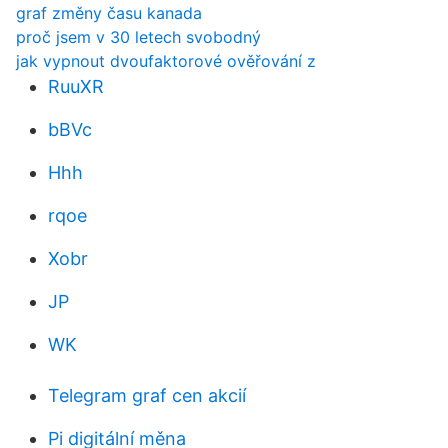
graf změny času kanada
proč jsem v 30 letech svobodný
jak vypnout dvoufaktorové ověřování z
RuuXR
bBVc
Hhh
rqoe
Xobr
JP
WK
Telegram graf cen akcií
Pi digitální měna