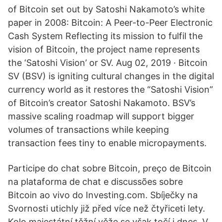
of Bitcoin set out by Satoshi Nakamoto’s white
paper in 2008: Bitcoin: A Peer-to-Peer Electronic
Cash System Reflecting its mission to fulfil the
vision of Bitcoin, the project name represents
the ‘Satoshi Vision’ or SV. Aug 02, 2019 · Bitcoin
SV (BSV) is igniting cultural changes in the digital
currency world as it restores the “Satoshi Vision”
of Bitcoin’s creator Satoshi Nakamoto. BSV’s
massive scaling roadmap will support bigger
volumes of transactions while keeping
transaction fees tiny to enable micropayments.
Participe do chat sobre Bitcoin, preço de Bitcoin
na plataforma de chat e discussões sobre
Bitcoin ao vivo do Investing.com. Sbíječky na
Svornosti utichly již před více než čtyřiceti lety.
Kolo majestátní těžní věže se však točí i dnes. V