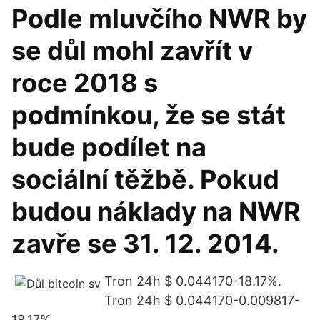
Podle mluvčího NWR by
se důl mohl zavřít v
roce 2018 s
podmínkou, že se stát
bude podílet na
sociální těžbě. Pokud
budou náklady na NWR
zavře se 31. 12. 2014.
Tron 24h $ 0.044170-18.17%.
Tron 24h $ 0.044170-0.009817-
18.17%.