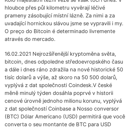
hloubce přes půl kilometru vyvěrají léčivé
prameny zásobující místní lázně. Za nimi a za
uvadající hornickou slávou jsme se vypravili i my.
O preço do Bitcoin é determinado livremente
através do mercado.
16.02.2021 Nejrozšířenější kryptoměna světa,
bitcoin, dnes odpoledne středoevropského času
a dále i dnes ráno zdražila na nové historické 50
tisíc dolarů a výše, až skoro na 50 500 dolarů,
vyplývá z dat společnosti Coindesk.V české
měně minulý týden dosáhla poprvé v historii
cenové úrovně jednoho milionu korunu, vyplývá
z dat společností Coinbase a Nosso conversor
(BTC) Dólar Americano (USD) permitirá que você
converta o seu montante de BTC para USD