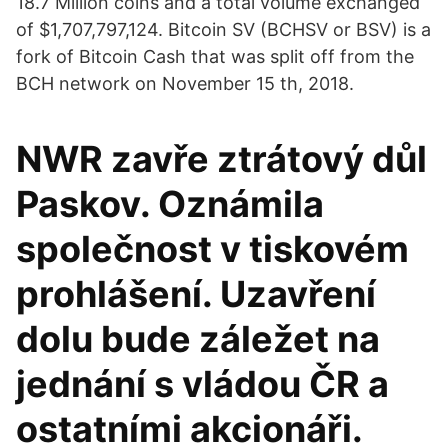
18.7 Million coins and a total volume exchanged
of $1,707,797,124. Bitcoin SV (BCHSV or BSV) is a
fork of Bitcoin Cash that was split off from the
BCH network on November 15 th, 2018.
NWR zavře ztrátový důl
Paskov. Oznámila
společnost v tiskovém
prohlášení. Uzavření
dolu bude záležet na
jednání s vládou ČR a
ostatními akcionáři.