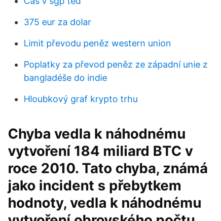
Čas v sgp teď
375 eur za dolar
Limit převodu peněz western union
Poplatky za převod peněz ze západní unie z
bangladéše do indie
Hloubkový graf krypto trhu
Chyba vedla k náhodnému
vytvoření 184 miliard BTC v
roce 2010. Tato chyba, známá
jako incident s přebytkem
hodnoty, vedla k náhodnému
vytvoření obrovského počtu