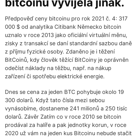
bitcoinu vyvíjela jinak.
Předpověď ceny bitcoinu pro rok 2021 č. 4: 317
000 $ od analytika Citibank Německo bitcoin
uznalo v roce 2013 jako oficiální virtuální měnu,
zisky z transakcí se daní standardní sazbou daně
z příjmu fyzické osoby. Zdaněno je i těžení
BitCoinů, kdy člověk těžící BitCoiny je oprávněn
odečíst náklady na těžbu, např. na nákup
zařízení či spotřebu elektrické energie.
Dnes se cena za jeden BTC pohybuje okolo 19
300 dolarů. Když tato čísla mezi sebou
vynásobíme, dostaneme 241 milionů a 250 tisíc
dolarů. Závěr Zatím co v roce 2010 se bitcoin
prodával za halíře a pak jednotky korun, v roce
2020 už vám na jeden kus Bitcoinu nebude stačit