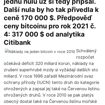
jednu nulu už si tedy připsal.
Další nula by ho tak přivedla k
ceně 170 000 $. Předpověď
ceny bitcoinu pro rok 2021 č.
4: 317 000 $ od analytika
Citibank
Schválený
rozpočet
očekává deficit 320 miliard korun, náklady na
zrušení superhrubé mzdy si vyžádají dalších sto
miliard. V roce 1996 zařadil Mezinárodní svaz
ochrany přírody (IUCN) tento druh do kategorie
ohrožených a zapsal jej také na Červenou listinu
ohrožených druhů. V roce 2010 se pak platýs
obecný dostal také na Červenou listinu mořské