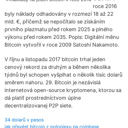
roce 2016
byly náklady odhadovány v rozmezí 18 až 22
mld. €, přičemž se nepočítalo se získáním
prvního plazmatu před rokem 2025 a plného
výkonu před rokem 2035. Popis: Digitální měnu
Bitcoin vytvořil v roce 2009 Satoshi Nakamoto.
V říjnu a listopadu 2017 bitcoin trhal jeden
cenový rekord za druhým a během několika
týdnů byl schopen vyšplhat o několik tisíc dolarů
směrem nahoru. 29. Bitcoin je nezávislá
internetová open-source kryptomena, ktorou sa
dá platiť prostredníctvom úplne
decentralizovanej P2P siete.
34 dolarů v pesos
jak převést bitcoin z poloniexu na coinbase