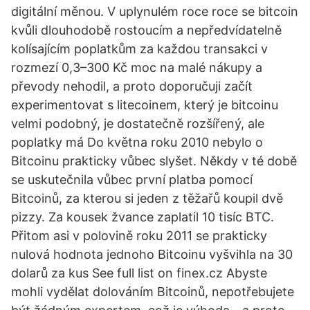
digitální měnou. V uplynulém roce roce se bitcoin
kvůli dlouhodobě rostoucím a nepředvídatelně
kolísajícím poplatkům za každou transakci v
rozmezí 0,3–300 Kč moc na malé nákupy a
převody nehodil, a proto doporučuji začít
experimentovat s litecoinem, který je bitcoinu
velmi podobný, je dostatečně rozšířený, ale
poplatky má Do května roku 2010 nebylo o
Bitcoinu prakticky vůbec slyšet. Někdy v té době
se uskutečnila vůbec první platba pomocí
Bitcoinů, za kterou si jeden z těžařů koupil dvě
pizzy. Za kousek žvance zaplatil 10 tisíc BTC.
Přitom asi v polovině roku 2011 se prakticky
nulová hodnota jednoho Bitcoinu vyšvihla na 30
dolarů za kus See full list on finex.cz Abyste
mohli vydělat dolováním Bitcoinů, nepotřebujete