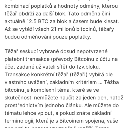
kombinací poplatků a hodnoty odměny, kterou
těžař obdrží za další blok. Tato odměna činí
aktuálně 12.5 BTC za blok a časem bude klesat.
Až se vytěží všech 21 milionů bitcoinů, těžařy
budou odměňováni pouze poplatky.
Těžař seskupí vybrané dosud nepotvrzené
platební transakce (převody Bitcoinu z účtu na
účet zadané uživateli sítě) do tzv.bloku.
Transakce konkrétní těžař (těžaři) vybírá dle
vlastního uvážení, základním kritériem … Těžba
bitcoinu je komplexní téma, které se ve
skutečnosti nemůžete naučit za jeden den, natož
prostřednictvím jednoho článku. Ale můžete do
tématu lehce vplout, a pokud znáte základní
terminologii, která je s Bitcoinem spojena, vaše